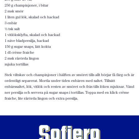
250 g champinjoner, i bitar
2 msk smör
1 liten gul lök, skalad och hackad
3 enbär
½ tsk salt
1 vitlöksklyfta, skalad och hackad
1 näve bladpersilja, hackad
150 g sugar snaps, lätt kokta
1 dl crème fraiche
2 msk rårörda lingon
mjuka tortillas
Stek viltskav och champinjoner i hälften av smöret tills allt börjar få färg och är
ordentligt separerat. Mortla under tiden enbären med saltet. Tillsätt
enbärssaltet, lök, vitlök och resten av smöret och fräs tills löken mjuknar. Vänd
ner persilja och servera på sugar snaps i tortillas. Toppa med en klick crème
fraiche, lite rårörda lingon och extra persilja.