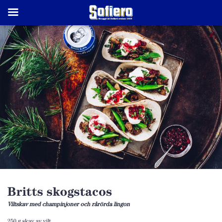
Britts skogstacos
Viltskav med champinjoner och rårörda lingon
250 g skav av vilt